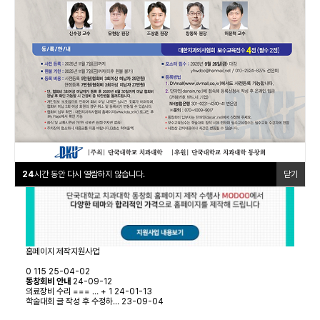
24
시간 동안 다시 열람하지 않습니다.
닫기
MORE +
공지사항
24
시간 동안 다시 열람하지 않습니다.
닫기
홈페이지 제작지원사업
0
115
25-04-02
동창회비 안내
24-09-12
의료장비 수리 === …
+
1
24-01-13
학술대회 글 작성 후 수정하…
23-09-04