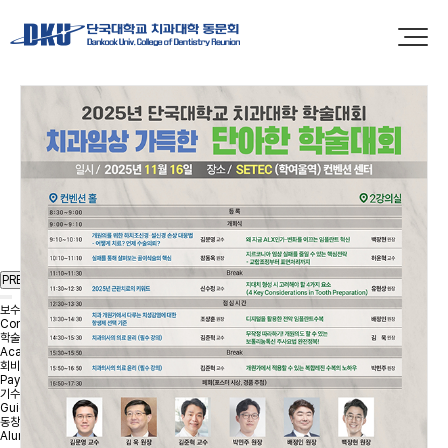
PREV
NEXT
보수교육
Continuing education
학술자료
Academic data
회비납부
Payment of dues
기수별안내
Guide by rider
동창회병원
Alumni Hospital